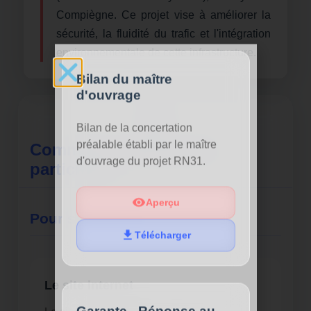
Compiègne. Ce projet vise à améliorer la
sécurité, la fluidité du trafic et l'intégration
environnementale de cette infrastructure.
Bilan du maître
d'ouvrage
Bilan de la concertation
préalable établi par le maître
Comment s'informer et
d'ouvrage du projet RN31.
participer ?
Aperçu
Pour s'informer
Télécharger
Le site internet
Garante - Réponse au